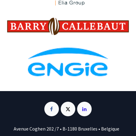
Avenue Coghen 202 /7 • B-1180 Bruxelles • Belgique